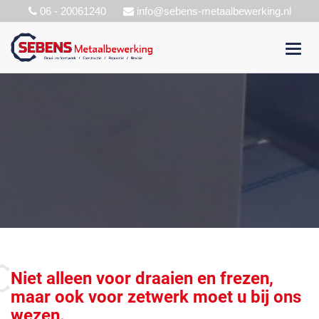
06 - 20061240
info@sebens-metaalbewerking.nl
Toggl
navig
Niet alleen voor draaien en frezen,
maar ook voor zetwerk moet u bij ons
wezen.