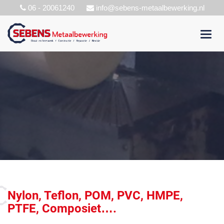
06 - 20061240
info@sebens-metaalbewerking.nl
Toggl
navig
Nylon, Teflon, POM, PVC, HMPE,
PTFE, Composiet….