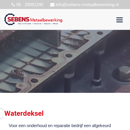
06 - 20061240
info@sebens-metaalbewerking.nl
Toggl
navig
Waterdeksel
Voor een onderhoud en reparatie bedrijf een afgekeurd